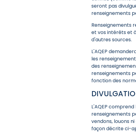
seront pas divulgu
renseignements per
Renseignements rec
et vos intérêts et
d'autres sources.
L'AQEP demandera 
les renseignements
des renseignements
renseignements pe
fonction des norme
DIVULGATIO
L'AQEP comprend l
renseignements per
vendons, louons ni
façon décrite ci-a