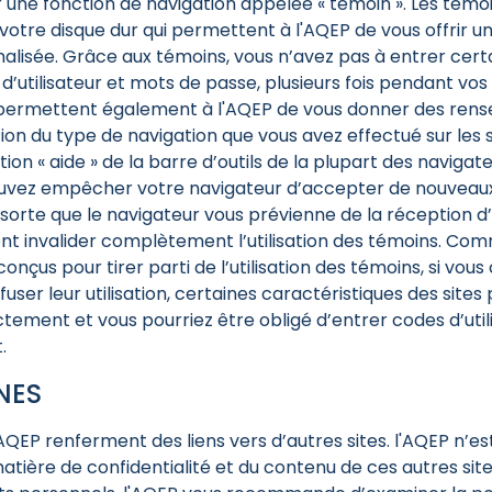
r une fonction de navigation appelée « témoin ». Les témo
r votre disque dur qui permettent à l'AQEP de vous offrir 
alisée. Grâce aux témoins, vous n’avez pas à entrer cert
utilisateur et mots de passe, plusieurs fois pendant vos v
permettent également à l'AQEP de vous donner des rens
ion du type de navigation que vous avez effectué sur les 
ction « aide » de la barre d’outils de la plupart des navigat
vez empêcher votre navigateur d’accepter de nouveaux
orte que le navigateur vous prévienne de la réception 
t invalider complètement l’utilisation des témoins. Com
onçus pour tirer parti de l’utilisation des témoins, si vous
user leur utilisation, certaines caractéristiques des site
tement et vous pourriez être obligé d’entrer codes d’util
.
NES
'AQEP renferment des liens vers d’autres sites. l'AQEP n’e
atière de confidentialité et du contenu de ces autres sit