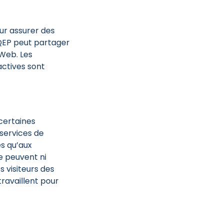
ur assurer des
'AQEP peut partager
 Web. Les
actives sont
certaines
 services de
ès qu’aux
e peuvent ni
s visiteurs des
ravaillent pour