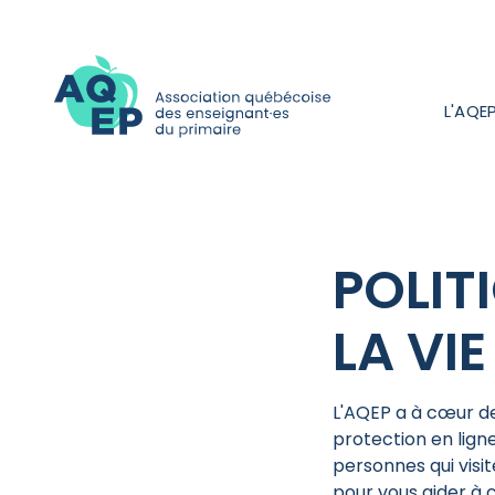
L'AQE
POLIT
LA VIE
L'AQEP a à cœur d
protection en lign
personnes qui visit
pour vous aider à c