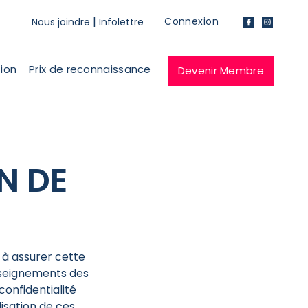
|
Connexion
Nous joindre
Infolettre
facebook
instagram
tion
Prix de reconnaissance
Devenir Membre
N DE
 à assurer cette
enseignements des
confidentialité
lisation de ces