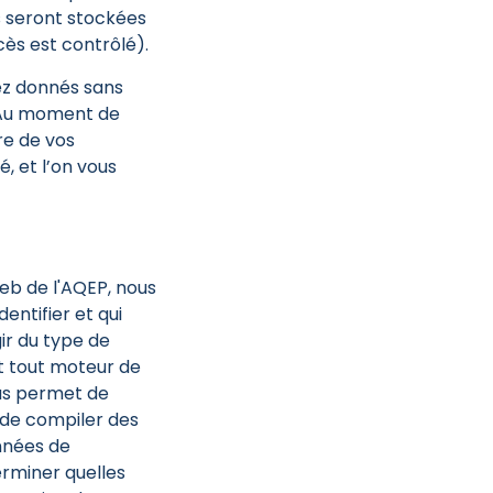
s seront stockées
ès est contrôlé).
ez donnés sans
. Au moment de
re de vos
, et l’on vous
Web de l'AQEP, nous
entifier et qui
ir du type de
et tout moteur de
ous permet de
 de compiler des
nnées de
erminer quelles