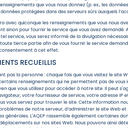
renseignements que vous nous donnez (p. ex., les donnée
données protégées dans des serveurs sûrs auxquels l’acc
ra avec quiconque les renseignements que vous nous av
t sinon pour fournir le service que vous avez demandé
tel service, vous serez informé de la divulgation nécessai
oute tierce partie afin de vous fournir le service demandé
onsentement à cet effet.
ENTS RECUEILLIS
nt pas la personne : chaque fois que vous visitez le site 
 certains renseignements qui ne permettent pas de vous id
 que vous utilisez pour accéder à notre site. Il peut s'ag
avigateur, votre fournisseur de service, votre adresse IP 
s vous servez pour trouver le site. Cette information n
problèmes de notre serveur, d’administrer le site Web et
ues générales. L'AQEP rassemble également certaines do
 déplacements sur nos sites Web. Nous pouvons ainsi dét