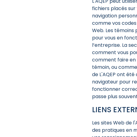
L'AQEP peut utilise
fichiers placés su
navigation personn
comme vos codes d’
Web. Les témoins 
pour vous en fonct
l’entreprise. La se
comment vous pou
comment faire en s
témoin, ou commen
de L'AQEP ont été c
navigateur pour ref
fonctionner correc
passe plus souvent
LIENS EXTER
Les sites Web de l
des pratiques en m