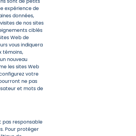
ins sont de petits
une expérience de
aines données,
isites de nos sites
eignements ciblés
sites Web de
eurs vous indiquera
 témoins,
d’un nouveau
me les sites Web
 configurez votre
s pourront ne pas
isateur et mots de
st pas responsable
es. Pour protéger