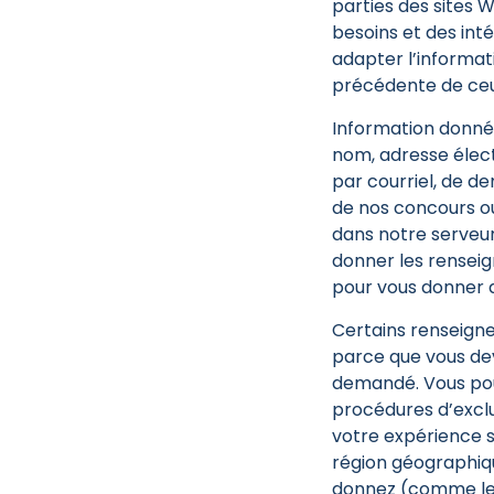
parties des sites 
besoins et des inté
adapter l’informati
précédente de ceux
Information donnée
nom, adresse élect
par courriel, de d
de nos concours ou
dans notre serveu
donner les rensei
pour vous donner d
Certains renseign
parce que vous de
demandé. Vous pou
procédures d’excl
votre expérience s
région géographiq
donnez (comme les